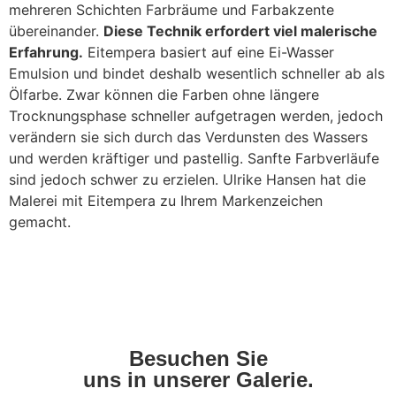
mehreren Schichten Farbräume und Farbakzente
übereinander.
Diese Technik erfordert viel malerische
Erfahrung.
Eitempera basiert auf eine Ei-Wasser
Emulsion und bindet deshalb wesentlich schneller ab als
Ölfarbe. Zwar können die Farben ohne längere
Trocknungsphase schneller aufgetragen werden, jedoch
verändern sie sich durch das Verdunsten des Wassers
und werden kräftiger und pastellig. Sanfte Farbverläufe
sind jedoch schwer zu erzielen. Ulrike Hansen hat die
Malerei mit Eitempera zu Ihrem Markenzeichen
gemacht.
Ulrike Hansen, Gartenfest mit Musik, Eitempera auf LW, 80 x 115 cm
Ulrike Hansen, Sommerliches Feld, Eitempera auf LW, 120 x 120 cm
Ulrike Hansen, Bäume am Wasser, Eitempera auf LW, 60 x 80 cm
Ulrike Hansen, Die gelbe Bank, Eitempera auf LW, 60 x 80 cm
Ulrike Hansen, Strand gebogen, Eitempera auf LW, 80 x 100
Ulrike Hansen, Regenwolke, Eitempera auf LW, 60 x 80 cm
Ulrike Hansen, Möwe VII, Eitempera auf LW, 24 x 30
Ulrike Hansen, Vollmond, Eitempera auf LW, 60x80
Ulrike Hansen, Strandspaziergänger, 80 x 100 cm
Besuchen Sie
uns in unserer Galerie.